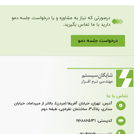
 که نیاز به مشاوره و یا درخواست جلسه دمو
 ما تماس بگیرید.
لسه دمو
دسترسی
سریع
، خیابان آفریقا (جردن)، بالاتر از میرداماد، خیابان
خانه
نمایندگان
ضوابط
بقه دوم
شرایط
فروش
نرم
همکاری
آنلاین
افزارهای
با ما
مالی