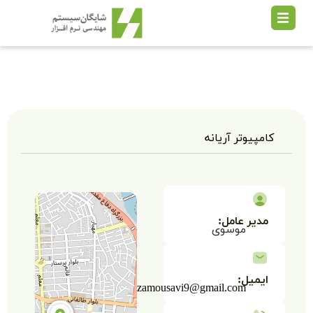
hamidrezamousavi9@g