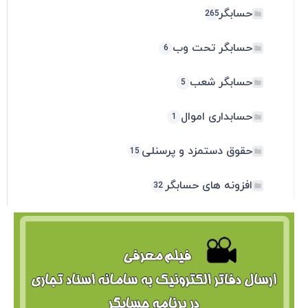
265
 تحت وب
6
 شعب
5
ی اموال
1
ستمزد و پرسنلی
15
های حسابگر
32