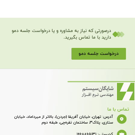
 که نیاز به مشاوره و یا درخواست جلسه دمو
 ما تماس بگیرید.
لسه دمو
دسترسی
سریع
، خیابان آفریقا (جردن)، بالاتر از میرداماد، خیابان
خانه
نمایندگان
ضوابط
طبقه دوم
شرایط
فروش
نرم
همکاری