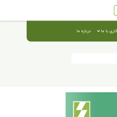
ری با ما
درباره ما